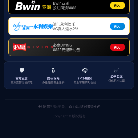
职业规
不
术巧妙融