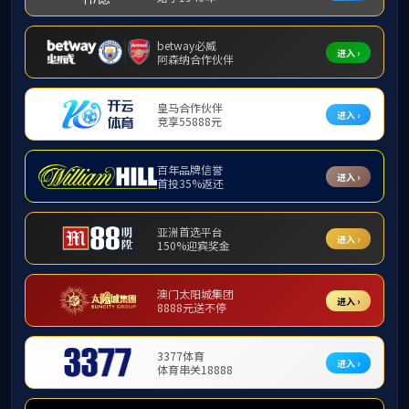
公司动态
光影
通知公告
导课让
课